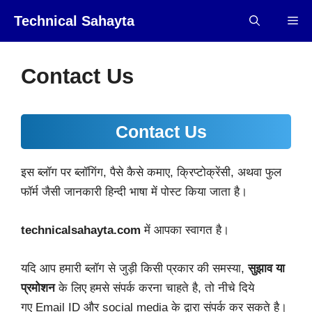
Skip
Technical Sahayta
Me
to
content
Contact Us
Contact Us
इस
ब्लॉग
पर
ब्लॉगिंग
,
पैसे
कैसे
कमाए
,
क्रिप्टोक्रेंसी
,
अथवा
फुल
फॉर्म
जैसी
जानकारी
हिन्दी
भाषा
में
पोस्ट
किया
जाता
है।
technicalsahayta.com
में
आपका
स्वागत
है।
यदि
आप
हमारी
ब्लॉग
से
जुड़ी
किसी
प्रकार
की
समस्या
,
सुझाव
या
प्रमोशन
के
लिए
हमसे
संपर्क
करना
चाहते
है
,
तो
नीचे
दिये
गए
Email ID और social media
के
द्वारा
संपर्क
कर
सकते
है।