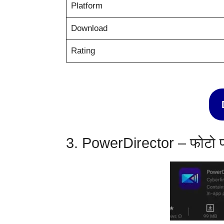
Platform
Download
Rating
3. PowerDirector – फोटो पर